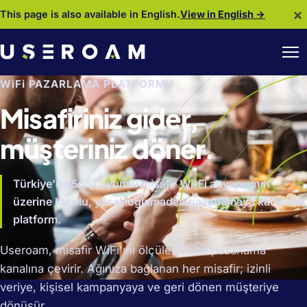
×
This page is also available in English.
View in English →
WiFi PAZARLAMA PLATFORMU
Misafiriniz gider,
müşteriniz döner.
Türkiye'de 5651 uyumlu misafir Wi-Fi altyapısının
üzerine kurulu, yasal loglamadan pazarlamaya kadar tek
platform.
Useroam, misafir WiFi'ını ölçülebilir bir pazarlama
kanalına çevirir. Ağınıza bağlanan her misafir; izinli
veriye, kişisel kampanyaya ve geri dönen müşteriye
dönüşür.