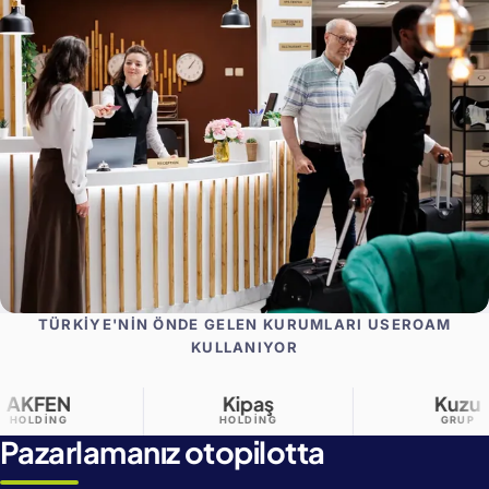
TÜRKIYE'NIN ÖNDE GELEN KURUMLARI USEROAM
KULLANIYOR
Kipaş
Kuzu
HOLDING
GRUP
Pazarlamanız otopilotta