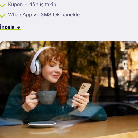
Kupon + dönüş takibi
WhatsApp ve SMS tek panelde
İncele →