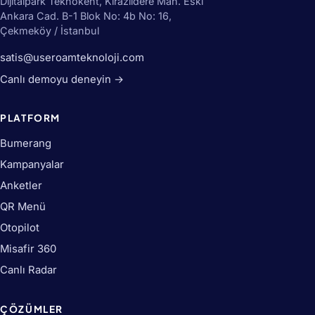
Dijitalpark Teknokent, Kirazlıdere Mah. Eski
Ankara Cad. B-1 Blok No: 4b No: 16,
Çekmeköy / İstanbul
satis@useroamteknoloji.com
Canlı demoyu deneyin →
PLATFORM
Bumerang
Kampanyalar
Anketler
QR Menü
Otopilot
Misafir 360
Canlı Radar
ÇÖZÜMLER