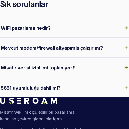
Sık sorulanlar
WiFi pazarlama nedir?
Mevcut modem/firewall altyapımla çalışır mı?
Misafir verisi izinli mi toplanıyor?
5651 uyumluluğu dahil mi?
Misafir WiFi'ını ölçülebilir bir pazarlama
kanalına çeviren global platform.