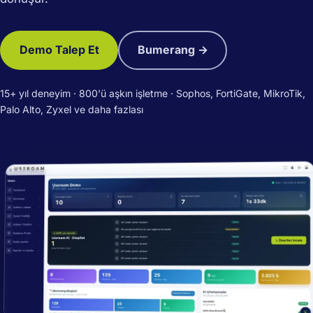
Demo Talep Et
Bumerang →
15+ yıl deneyim · 800'ü aşkın işletme · Sophos, FortiGate, MikroTik,
Palo Alto, Zyxel ve daha fazlası