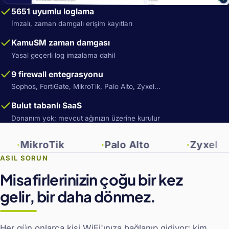
5651 uyumlu loglama
İmzalı, zaman damgalı erişim kayıtları
KamuSM zaman damgası
Yasal geçerli log imzalama dahil
9 firewall entegrasyonu
Sophos, FortiGate, MikroTik, Palo Alto, Zyxel…
Bulut tabanlı SaaS
Donanım yok; mevcut ağınızın üzerine kurulur
ikroTik
Palo Alto
Zyxel
ASIL SORUN
Misafirlerinizin çoğu bir kez
gelir, bir daha dönmez.
Her gün onlarca kişi WiFi'ınıza bağlanıp gidiyor; kim