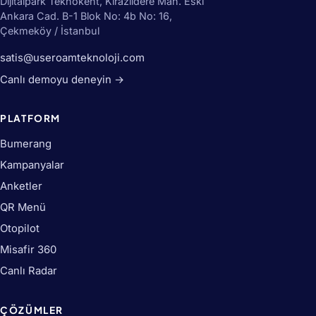
Dijitalpark Teknokent, Kirazlıdere Mah. Eski
Ankara Cad. B-1 Blok No: 4b No: 16,
Çekmeköy / İstanbul
satis@useroamteknoloji.com
Canlı demoyu deneyin →
PLATFORM
Bumerang
Kampanyalar
Anketler
QR Menü
Otopilot
Misafir 360
Canlı Radar
ÇÖZÜMLER