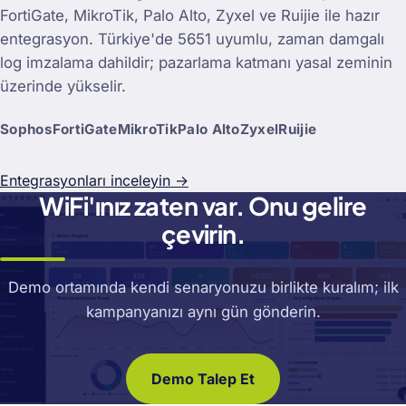
FortiGate, MikroTik, Palo Alto, Zyxel ve Ruijie ile hazır
entegrasyon. Türkiye'de 5651 uyumlu, zaman damgalı
log imzalama dahildir; pazarlama katmanı yasal zeminin
üzerinde yükselir.
Sophos
FortiGate
MikroTik
Palo Alto
Zyxel
Ruijie
Entegrasyonları inceleyin →
WiFi'ınız zaten var. Onu gelire
çevirin.
Demo ortamında kendi senaryonuzu birlikte kuralım; ilk
kampanyanızı aynı gün gönderin.
Demo Talep Et