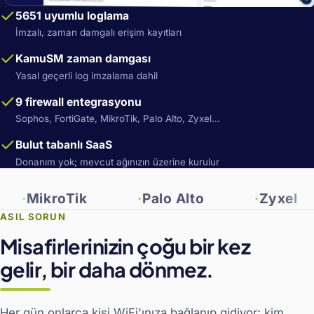
5651 uyumlu loglama
İmzalı, zaman damgalı erişim kayıtları
KamuSM zaman damgası
Yasal geçerli log imzalama dahil
9 firewall entegrasyonu
Sophos, FortiGate, MikroTik, Palo Alto, Zyxel…
Bulut tabanlı SaaS
Donanım yok; mevcut ağınızın üzerine kurulur
ikroTik
Palo Alto
Zyxel
ASIL SORUN
Misafirlerinizin çoğu bir kez
gelir, bir daha dönmez.
Her gün onlarca kişi WiFi'ınıza bağlanıp gidiyor; kim