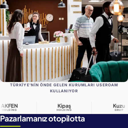
TÜRKIYE'NIN ÖNDE GELEN KURUMLARI USEROAM
KULLANIYOR
Kipaş
Kuzu
HOLDING
GRUP
Pazarlamanız otopilotta