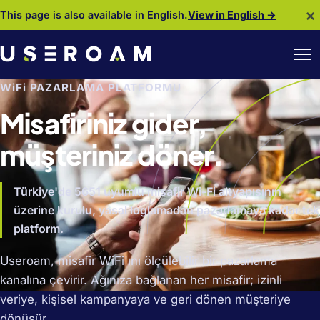
×
This page is also available in English.
View in English →
WiFi PAZARLAMA PLATFORMU
Misafiriniz gider,
müşteriniz döner.
Türkiye'de 5651 uyumlu misafir Wi-Fi altyapısının
üzerine kurulu, yasal loglamadan pazarlamaya kadar tek
platform.
Useroam, misafir WiFi'ını ölçülebilir bir pazarlama
kanalına çevirir. Ağınıza bağlanan her misafir; izinli
veriye, kişisel kampanyaya ve geri dönen müşteriye
dönüşür.