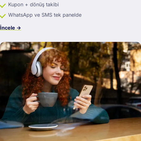
Kupon + dönüş takibi
WhatsApp ve SMS tek panelde
İncele →