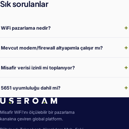
Sık sorulanlar
WiFi pazarlama nedir?
Mevcut modem/firewall altyapımla çalışır mı?
Misafir verisi izinli mi toplanıyor?
5651 uyumluluğu dahil mi?
Misafir WiFi'ını ölçülebilir bir pazarlama
kanalına çeviren global platform.