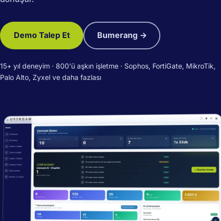
Demo Talep Et
Bumerang →
15+ yıl deneyim · 800'ü aşkın işletme · Sophos, FortiGate, MikroTik,
Palo Alto, Zyxel ve daha fazlası