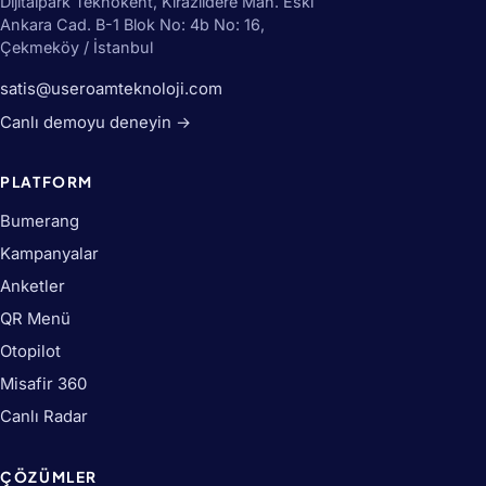
Dijitalpark Teknokent, Kirazlıdere Mah. Eski
Ankara Cad. B-1 Blok No: 4b No: 16,
Çekmeköy / İstanbul
satis@useroamteknoloji.com
Canlı demoyu deneyin →
PLATFORM
Bumerang
Kampanyalar
Anketler
QR Menü
Otopilot
Misafir 360
Canlı Radar
ÇÖZÜMLER