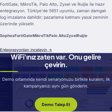
FortiGate, MikroTik, Palo Alto, Zyxel ve Ruijie ile hazır
entegrasyon. Türkiye'de 5651 uyumlu, zaman damgalı
log imzalama dahildir; pazarlama katmanı yasal zeminin
üzerinde yükselir.
Sophos
FortiGate
MikroTik
Palo Alto
Zyxel
Ruijie
Entegrasyonları inceleyin →
WiFi'ınız zaten var. Onu gelire
çevirin.
Demo ortamında kendi senaryonuzu birlikte kuralım; ilk
kampanyanızı aynı gün gönderin.
Demo Talep Et