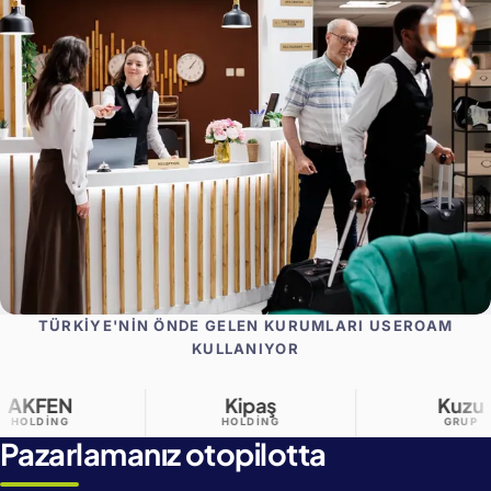
TÜRKIYE'NIN ÖNDE GELEN KURUMLARI USEROAM
KULLANIYOR
Kipaş
Kuzu
HOLDING
GRUP
Pazarlamanız otopilotta