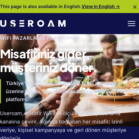
×
This page is also available in English.
View in English →
WiFi PAZARLAMA PLATFORMU
Misafiriniz gider,
müşteriniz döner.
Türkiye'de 5651 uyumlu misafir Wi-Fi altyapısının
üzerine kurulu, yasal loglamadan pazarlamaya kadar tek
platform.
Useroam, misafir WiFi'ını ölçülebilir bir pazarlama
kanalına çevirir. Ağınıza bağlanan her misafir; izinli
veriye, kişisel kampanyaya ve geri dönen müşteriye
dönüşür.