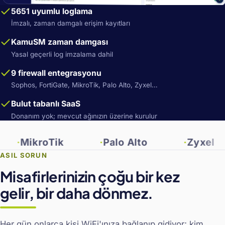
5651 uyumlu loglama
İmzalı, zaman damgalı erişim kayıtları
KamuSM zaman damgası
Yasal geçerli log imzalama dahil
9 firewall entegrasyonu
Sophos, FortiGate, MikroTik, Palo Alto, Zyxel…
Bulut tabanlı SaaS
Donanım yok; mevcut ağınızın üzerine kurulur
ikroTik
Palo Alto
Zyxel
ASIL SORUN
Misafirlerinizin çoğu bir kez
gelir, bir daha dönmez.
Her gün onlarca kişi WiFi'ınıza bağlanıp gidiyor; kim