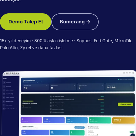
Demo Talep Et
Bumerang →
15+ yıl deneyim · 800'ü aşkın işletme · Sophos, FortiGate, MikroTik,
Palo Alto, Zyxel ve daha fazlası