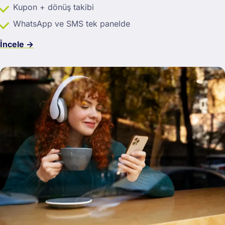
Kupon + dönüş takibi
WhatsApp ve SMS tek panelde
İncele →