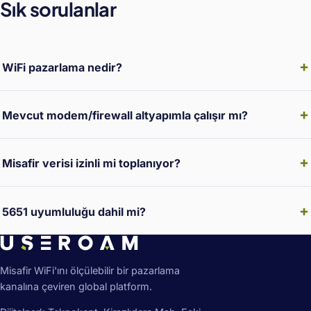
Sık sorulanlar
WiFi pazarlama nedir?
Mevcut modem/firewall altyapımla çalışır mı?
Misafir verisi izinli mi toplanıyor?
5651 uyumluluğu dahil mi?
Misafir WiFi'ını ölçülebilir bir pazarlama
kanalına çeviren global platform.