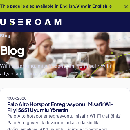
×
This page is also available in English.
View in English →
Blog
Blog
WiFi pazarlama, misafir deneyimi ve misafir WiFi
altyapısı üzerine rehberler.
10.07.2026
Palo Alto Hotspot Entegrasyonu: Misafir Wi-
Fi'yi 5651 Uyumlu Yönetin
Palo Alto hotspot entegrasyonu, misafir Wi-Fi trafiğinizi
Palo Alto güvenlik duvarının arkasında kimlik
doğrulamalı ve 5651 uyumlu biçimde yönetmenizi