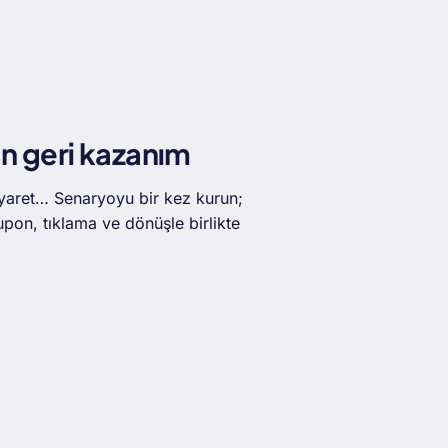
an geri kazanım
ziyaret… Senaryoyu bir kez kurun;
n, tıklama ve dönüşle birlikte