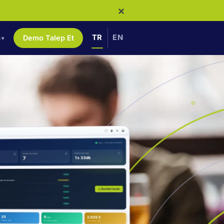
×
ş
TR
EN
Demo Talep Et