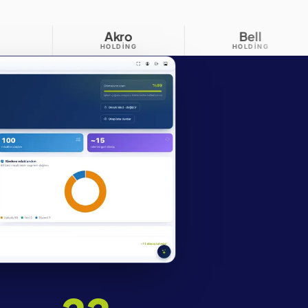
Akro
Bell
İstinye
HOLDING
HOLDING
ÜNIVERSITE