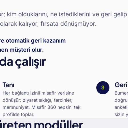
; kim olduklarını, ne istediklerini ve geri gelip
 olarak kalıyor, fırsata dönüşmüyor.
 ve otomatik geri kazanım
nen müşteri olur.
a çalışır
Tanı
Geri
Her bağlantı izinli misafir verisine
Bumer
dönüşür: ziyaret sıklığı, tercihler,
doğru
memnuniyet. Misafir 360 hepsini tek
anketl
profilde toplar.
sizin 
üreten modüller