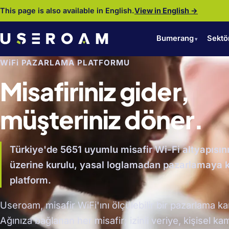
This page is also available in English.
View in English →
Bumerang
Sektö
WiFi PAZARLAMA PLATFORMU
Misafiriniz gider,
müşteriniz döner.
Türkiye'de 5651 uyumlu misafir Wi-Fi altyapısın
üzerine kurulu, yasal loglamadan pazarlamaya 
platform.
Useroam, misafir WiFi'ını ölçülebilir bir pazarlama kan
Ağınıza bağlanan her misafir; izinli veriye, kişisel 