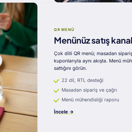
QR MENÜ
Menünüz satış kanal
Çok dilli QR menü; masadan sipari
kuponlarıyla aynı akışta. Menü mühe
sattığını görün.
22 dil, RTL desteği
Masadan sipariş ve çağrı
Menü mühendisliği raporu
İncele →