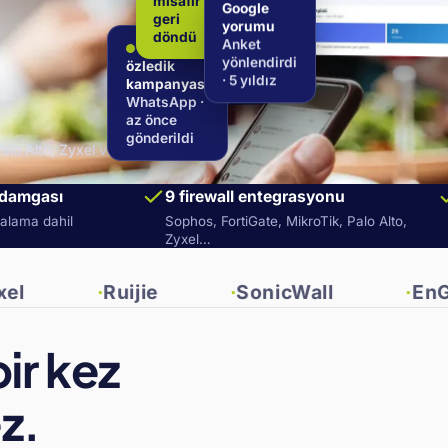
misafir
Google
geri
yorumu
döndü
Seni
Anket
özledik
yönlendirdi
kampanyası
· 5 yıldız
WhatsApp ·
az önce
gönderildi
alo Alto, Zyxel ve
damgası
9 firewall entegrasyonu
zalama dahil
Sophos, FortiGate, MikroTik, Palo Alto,
Zyxel…
Ruijie
SonicWall
EnGenius
bir kez
z.