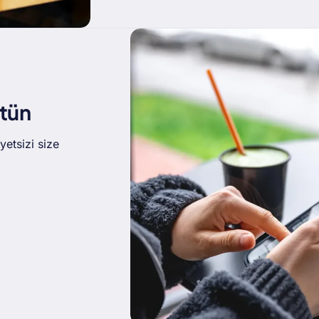
tün
etsizi size