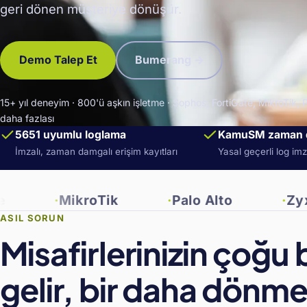
geri dönen müşteriye dönüşür.
Demo Talep Et
Bumerang →
15+ yıl deneyim · 800'ü aşkın işletme · Sophos, FortiGate, MikroTik, P
daha fazlası
5651 uyumlu loglama
KamuSM zaman 
İmzalı, zaman damgalı erişim kayıtları
Yasal geçerli log im
MikroTik
Palo Alto
Zyxel
ASIL SORUN
Misafirlerinizin çoğu 
gelir, bir daha dönme