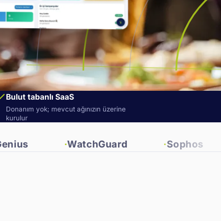
Bulut tabanlı SaaS
Donanım yok; mevcut ağınızın üzerine
kurulur
WatchGuard
Sophos
Fort