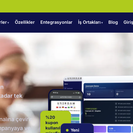
rler
Özellikler
Entegrasyonlar
İş Ortakları
Blog
Giri
ın
kadar tek
alına çevirir.
%20
kupon
kampanyaya ve
kullanıldı:
Yeni