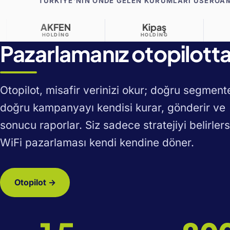
TÜRKIYE'NIN ÖNDE GELEN KURUMLARI USEROA
Kipaş
Kuzu
HOLDING
GRUP
Pazarlamanız otopilott
Otopilot, misafir verinizi okur; doğru segment
doğru kampanyayı kendisi kurar, gönderir ve
sonucu raporlar. Siz sadece stratejiyi belirlers
WiFi pazarlaması kendi kendine döner.
Otopilot →