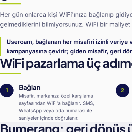
Her gün onlarca kişi WiFi'ınıza bağlanıp gidiyor
gelmediklerini bilmiyorsunuz. WiFi bir maliyet
Useroam, bağlanan her misafiri izinli veriye
kampanyasına çevirir; giden misafir, geri dö
WiFi pazarlama üç adımd
Bağlan
Misafir, markanıza özel karşılama
sayfasından WiFi'a bağlanır. SMS,
WhatsApp veya oda numarası ile
saniyeler içinde doğrulanır.
Bumerang: geri dönüş 