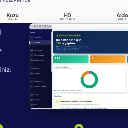
M KULLANIYOR
HD
Aldo
HOLDING
GRUP
a
e
iniz;