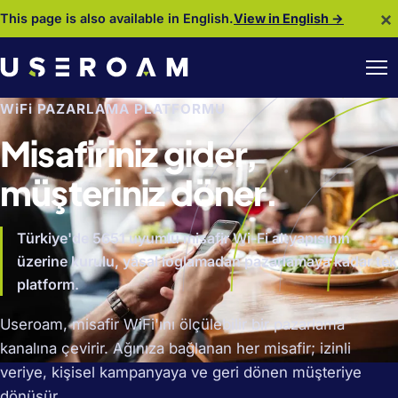
×
This page is also available in English.
View in English →
WiFi PAZARLAMA PLATFORMU
Misafiriniz gider,
müşteriniz döner.
Türkiye'de 5651 uyumlu misafir Wi-Fi altyapısının
üzerine kurulu, yasal loglamadan pazarlamaya kadar tek
platform.
Useroam, misafir WiFi'ını ölçülebilir bir pazarlama
kanalına çevirir. Ağınıza bağlanan her misafir; izinli
veriye, kişisel kampanyaya ve geri dönen müşteriye
dönüşür.