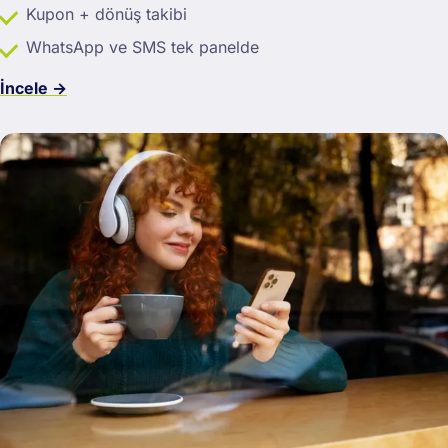
Kupon + dönüş takibi
WhatsApp ve SMS tek panelde
İncele →