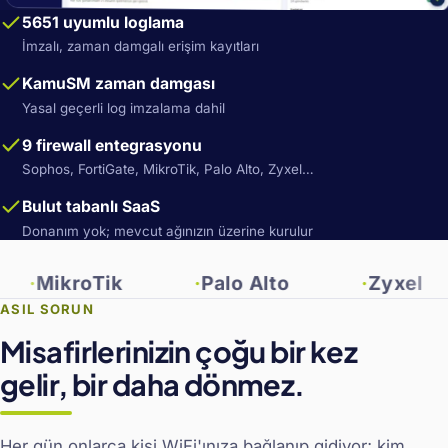
5651 uyumlu loglama
İmzalı, zaman damgalı erişim kayıtları
KamuSM zaman damgası
Yasal geçerli log imzalama dahil
9 firewall entegrasyonu
Sophos, FortiGate, MikroTik, Palo Alto, Zyxel…
Bulut tabanlı SaaS
Donanım yok; mevcut ağınızın üzerine kurulur
ikroTik
Palo Alto
Zyxel
ASIL SORUN
Misafirlerinizin çoğu bir kez
gelir, bir daha dönmez.
Her gün onlarca kişi WiFi'ınıza bağlanıp gidiyor; kim