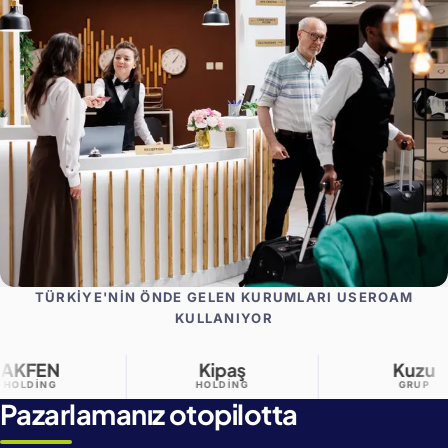
TÜRKIYE'NIN ÖNDE GELEN KURUMLARI USEROAM
KULLANIYOR
Kipaş
Kuzu
HOLDING
GRUP
Pazarlamanız otopilotta