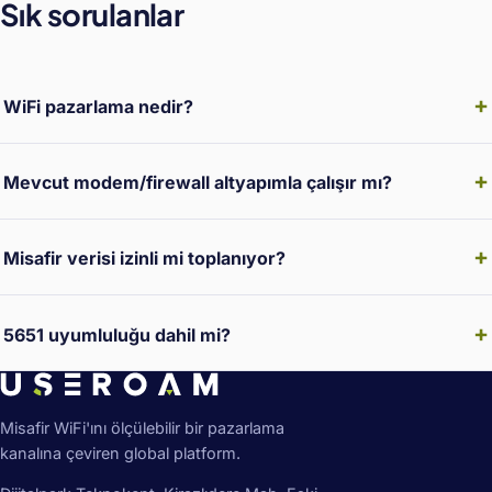
Sık sorulanlar
WiFi pazarlama nedir?
Mevcut modem/firewall altyapımla çalışır mı?
Misafir verisi izinli mi toplanıyor?
5651 uyumluluğu dahil mi?
Misafir WiFi'ını ölçülebilir bir pazarlama
kanalına çeviren global platform.