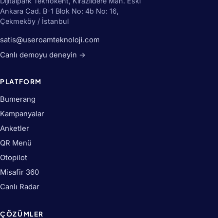
Dijitalpark Teknokent, Kirazlıdere Mah. Eski
Ankara Cad. B-1 Blok No: 4b No: 16,
Çekmeköy / İstanbul
satis@useroamteknoloji.com
Canlı demoyu deneyin →
PLATFORM
Bumerang
Kampanyalar
Anketler
QR Menü
Otopilot
Misafir 360
Canlı Radar
ÇÖZÜMLER