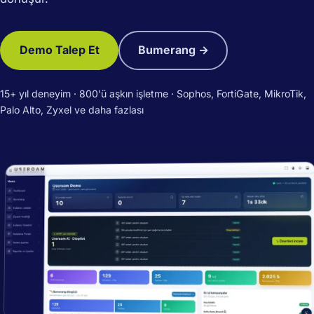
Demo Talep Et
Bumerang →
15+ yıl deneyim · 800'ü aşkın işletme · Sophos, FortiGate, MikroTik,
Palo Alto, Zyxel ve daha fazlası