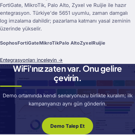
FortiGate, MikroTik, Palo Alto, Zyxel ve Ruijie ile hazır
entegrasyon. Türkiye'de 5651 uyumlu, zaman damgalı
log imzalama dahildir; pazarlama katmanı yasal zeminin
üzerinde yükselir.
Sophos
FortiGate
MikroTik
Palo Alto
Zyxel
Ruijie
Entegrasyonları inceleyin →
WiFi'ınız zaten var. Onu gelire
çevirin.
Demo ortamında kendi senaryonuzu birlikte kuralım; ilk
kampanyanızı aynı gün gönderin.
Demo Talep Et