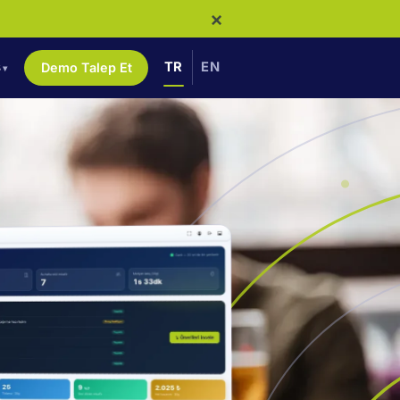
×
ş
TR
EN
Demo Talep Et