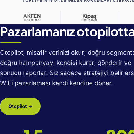
TÜRKIYE'NIN ÖNDE GELEN KURUMLARI USEROA
Kipaş
Kuzu
HOLDING
GRUP
Pazarlamanız otopilott
Otopilot, misafir verinizi okur; doğru segment
doğru kampanyayı kendisi kurar, gönderir ve
sonucu raporlar. Siz sadece stratejiyi belirlers
WiFi pazarlaması kendi kendine döner.
Otopilot →