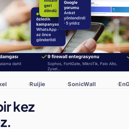
misafir
Google
geri
yorumu
döndü
Seni
Anket
özledik
yönlendirdi
kampanyası
· 5 yıldız
WhatsApp ·
az önce
gönderildi
alo Alto, Zyxel ve
damgası
9 firewall entegrasyonu
zalama dahil
Sophos, FortiGate, MikroTik, Palo Alto,
Zyxel…
Ruijie
SonicWall
EnGenius
bir kez
z.