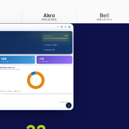
Akro
Bell
İstinye
HOLDING
HOLDING
ÜNIVERSITE