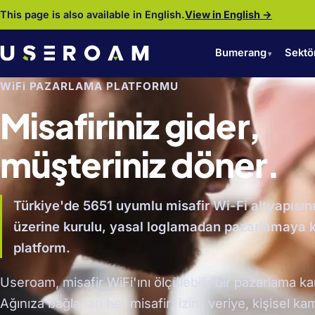
This page is also available in English.
View in English →
Bumerang
Sektö
WiFi PAZARLAMA PLATFORMU
Misafiriniz gider,
müşteriniz döner.
Türkiye'de 5651 uyumlu misafir Wi-Fi altyapısın
üzerine kurulu, yasal loglamadan pazarlamaya 
platform.
Useroam, misafir WiFi'ını ölçülebilir bir pazarlama kan
Ağınıza bağlanan her misafir; izinli veriye, kişisel 