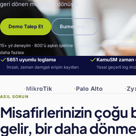
geri dönen müşteriye dönüşür.
Demo Talep Et
Bumerang →
15+ yıl deneyim · 800'ü aşkın işletme · Sophos, FortiGate, MikroTik, P
daha fazlası
5651 uyumlu loglama
KamuSM zaman 
İmzalı, zaman damgalı erişim kayıtları
Yasal geçerli log im
MikroTik
Palo Alto
Zyxel
ASIL SORUN
Misafirlerinizin çoğu 
gelir, bir daha dönme