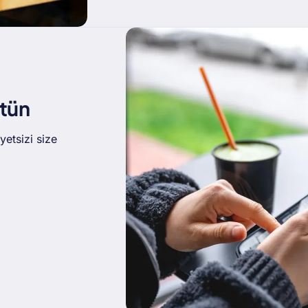
tün
etsizi size