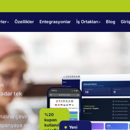
rler
Özellikler
Entegrasyonlar
İş Ortakları
Blog
Giri
ın
kadar tek
alına çevirir.
%20
kupon
kampanyaya ve
kullanıldı:
Yeni