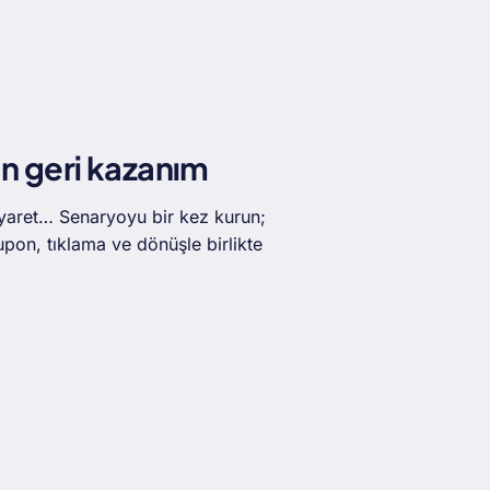
an geri kazanım
ziyaret… Senaryoyu bir kez kurun;
n, tıklama ve dönüşle birlikte