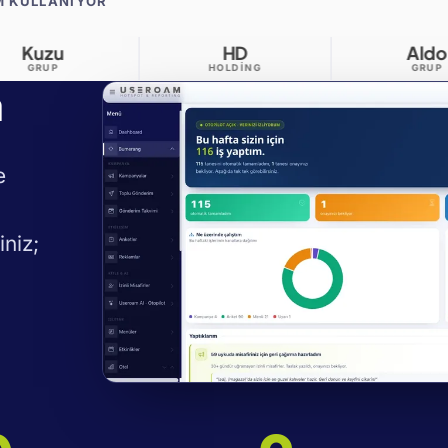
M KULLANIYOR
HD
Aldo
HOLDING
GRUP
a
e
iniz;