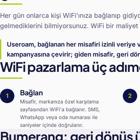
Her gün onlarca kişi WiFi'ınıza bağlanıp gidiyor
gelmediklerini bilmiyorsunuz. WiFi bir maliyet
Useroam, bağlanan her misafiri izinli veriye
kampanyasına çevirir; giden misafir, geri dö
WiFi pazarlama üç adımd
Bağlan
Misafir, markanıza özel karşılama
sayfasından WiFi'a bağlanır. SMS,
WhatsApp veya oda numarası ile
saniyeler içinde doğrulanır.
Bumerang: geri dönüş 