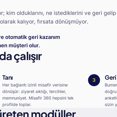
; kim olduklarını, ne istediklerini ve geri gelip
 olarak kalıyor, fırsata dönüşmüyor.
 ve otomatik geri kazanım
nen müşteri olur.
a çalışır
Tanı
Geri
Her bağlantı izinli misafir verisine
Bumer
dönüşür: ziyaret sıklığı, tercihler,
doğru
memnuniyet. Misafir 360 hepsini tek
anketl
profilde toplar.
sizin 
üreten modüller