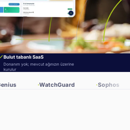
Bulut tabanlı SaaS
Donanım yok; mevcut ağınızın üzerine
kurulur
WatchGuard
Sophos
Fort