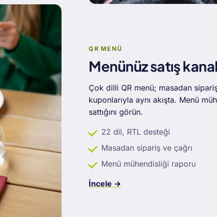
QR MENÜ
Menünüz satış kanal
Çok dilli QR menü; masadan sipari
kuponlarıyla aynı akışta. Menü mühe
sattığını görün.
22 dil, RTL desteği
Masadan sipariş ve çağrı
Menü mühendisliği raporu
İncele →