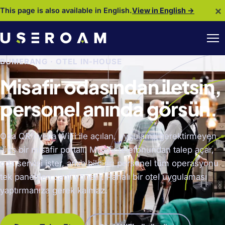
×
This page is also available in English.
View in English →
BUMERANG · OTEL IN-HOUSE
Misafir odasından iletsin,
personel anında görsün.
Oda QR'ı veya WiFi ile açılan, uygulama gerektirmeyen
lüks bir misafir portalı. Misafir telefonundan talep açar,
oda servisi ister, arıza bildirir; personel tüm operasyonu
tek panelden canlı yönetir. Pahalı bir otel uygulaması
yaptırmanıza gerek kalmaz.