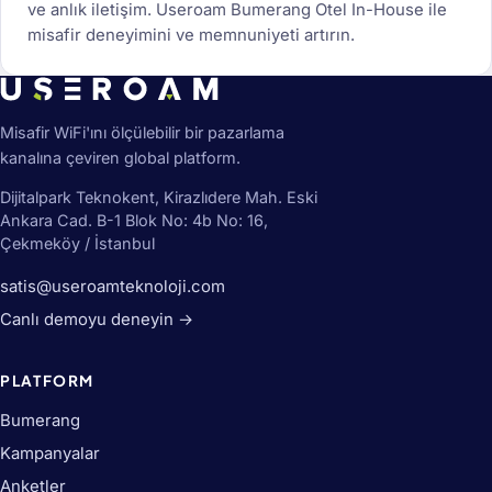
ve anlık iletişim. Useroam Bumerang Otel In-House ile
misafir deneyimini ve memnuniyeti artırın.
Misafir WiFi'ını ölçülebilir bir pazarlama
kanalına çeviren global platform.
Dijitalpark Teknokent, Kirazlıdere Mah. Eski
Ankara Cad. B-1 Blok No: 4b No: 16,
Çekmeköy / İstanbul
satis@useroamteknoloji.com
Canlı demoyu deneyin →
PLATFORM
Bumerang
Kampanyalar
Anketler