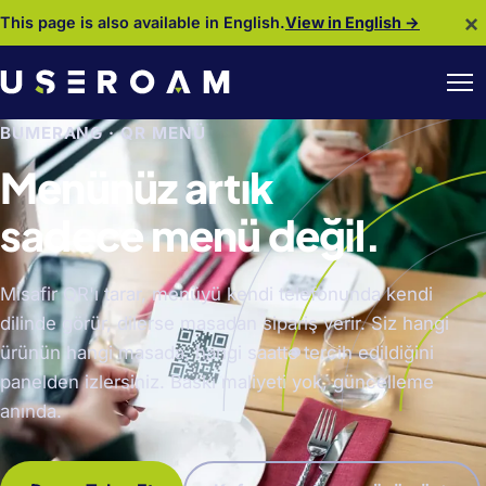
×
This page is also available in English.
View in English →
BUMERANG · QR MENÜ
Menünüz artık
sadece menü değil.
Misafir QR'ı tarar, menüyü kendi telefonunda kendi
dilinde görür, dilerse masadan sipariş verir. Siz hangi
ürünün hangi masada, hangi saatte tercih edildiğini
panelden izlersiniz. Baskı maliyeti yok, güncelleme
anında.