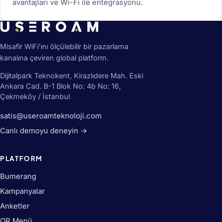
avantajları ve Wi-Fi ile entegrasyonu.
Misafir WiFi'ını ölçülebilir bir pazarlama
kanalına çeviren global platform.
Dijitalpark Teknokent, Kirazlıdere Mah. Eski
Ankara Cad. B-1 Blok No: 4b No: 16,
Çekmeköy / İstanbul
satis@useroamteknoloji.com
Canlı demoyu deneyin →
PLATFORM
Bumerang
Kampanyalar
Anketler
QR Menü