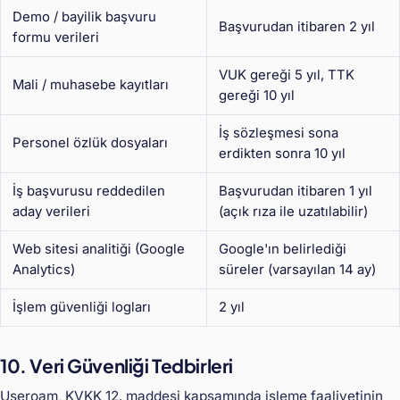
Demo / bayilik başvuru
Başvurudan itibaren 2 yıl
formu verileri
VUK gereği 5 yıl, TTK
Mali / muhasebe kayıtları
gereği 10 yıl
İş sözleşmesi sona
Personel özlük dosyaları
erdikten sonra 10 yıl
İş başvurusu reddedilen
Başvurudan itibaren 1 yıl
aday verileri
(açık rıza ile uzatılabilir)
Web sitesi analitiği (Google
Google'ın belirlediği
Analytics)
süreler (varsayılan 14 ay)
İşlem güvenliği logları
2 yıl
10. Veri Güvenliği Tedbirleri
Useroam, KVKK 12. maddesi kapsamında işleme faaliyetinin