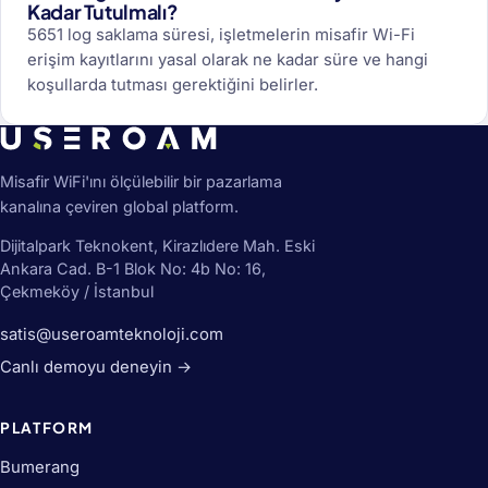
Kadar Tutulmalı?
5651 log saklama süresi, işletmelerin misafir Wi-Fi
erişim kayıtlarını yasal olarak ne kadar süre ve hangi
koşullarda tutması gerektiğini belirler.
Misafir WiFi'ını ölçülebilir bir pazarlama
kanalına çeviren global platform.
Dijitalpark Teknokent, Kirazlıdere Mah. Eski
Ankara Cad. B-1 Blok No: 4b No: 16,
Çekmeköy / İstanbul
satis@useroamteknoloji.com
Canlı demoyu deneyin →
PLATFORM
Bumerang