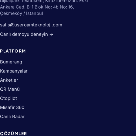
Dijitalpark Teknokent, Kirazlıdere Mah. Eski
Ankara Cad. B-1 Blok No: 4b No: 16,
Çekmeköy / İstanbul
satis@useroamteknoloji.com
Canlı demoyu deneyin →
PLATFORM
Bumerang
Kampanyalar
Anketler
QR Menü
Otopilot
Misafir 360
Canlı Radar
ÇÖZÜMLER