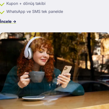
Kupon + dönüş takibi
WhatsApp ve SMS tek panelde
İncele →