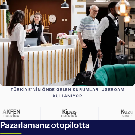
TÜRKIYE'NIN ÖNDE GELEN KURUMLARI USEROAM
KULLANIYOR
Kipaş
Kuzu
HOLDING
GRUP
Pazarlamanız otopilotta