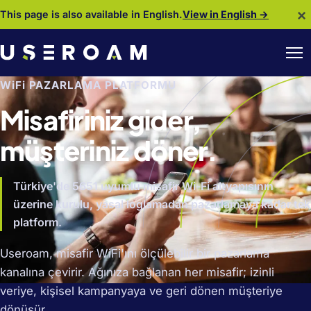
×
This page is also available in English.
View in English →
WiFi PAZARLAMA PLATFORMU
Misafiriniz gider,
müşteriniz döner.
Türkiye'de 5651 uyumlu misafir Wi-Fi altyapısının
üzerine kurulu, yasal loglamadan pazarlamaya kadar tek
platform.
Useroam, misafir WiFi'ını ölçülebilir bir pazarlama
kanalına çevirir. Ağınıza bağlanan her misafir; izinli
veriye, kişisel kampanyaya ve geri dönen müşteriye
dönüşür.