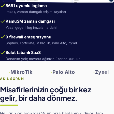
5651 uyumlu loglama
İmzalı, zaman damgalı erişim kayıtları
KamuSM zaman damgası
Yasal geçerli log imzalama dahil
9 firewall entegrasyonu
Sophos, FortiGate, MikroTik, Palo Alto, Zyxel…
Bulut tabanlı SaaS
Donanım yok; mevcut ağınızın üzerine kurulur
ikroTik
Palo Alto
Zyxel
ASIL SORUN
Misafirlerinizin çoğu bir kez
gelir, bir daha dönmez.
Her gün onlarca kişi WiFi'ınıza bağlanıp gidiyor; kim