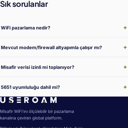
Sık sorulanlar
WiFi pazarlama nedir?
Mevcut modem/firewall altyapımla çalışır mı?
Misafir verisi izinli mi toplanıyor?
5651 uyumluluğu dahil mi?
Misafir WiFi'ını ölçülebilir bir pazarlama
kanalına çeviren global platform.