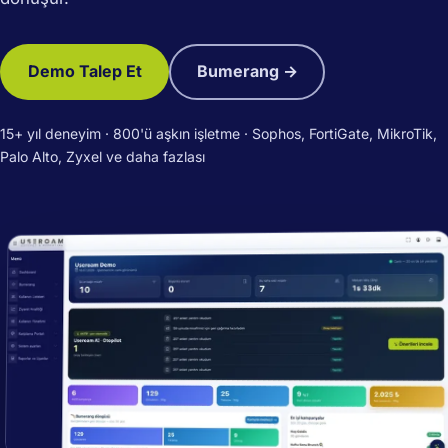
Demo Talep Et
Bumerang →
15+ yıl deneyim · 800'ü aşkın işletme · Sophos, FortiGate, MikroTik,
Palo Alto, Zyxel ve daha fazlası