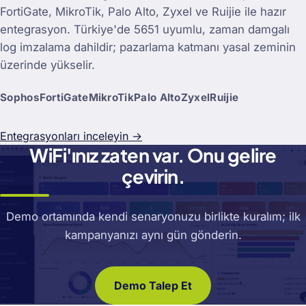
FortiGate, MikroTik, Palo Alto, Zyxel ve Ruijie ile hazır
entegrasyon. Türkiye'de 5651 uyumlu, zaman damgalı
log imzalama dahildir; pazarlama katmanı yasal zeminin
üzerinde yükselir.
Sophos
FortiGate
MikroTik
Palo Alto
Zyxel
Ruijie
Entegrasyonları inceleyin →
WiFi'ınız zaten var. Onu gelire
çevirin.
Demo ortamında kendi senaryonuzu birlikte kuralım; ilk
kampanyanızı aynı gün gönderin.
Demo Talep Et