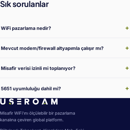
Sık sorulanlar
WiFi pazarlama nedir?
Mevcut modem/firewall altyapımla çalışır mı?
Misafir verisi izinli mi toplanıyor?
5651 uyumluluğu dahil mi?
Misafir WiFi'ını ölçülebilir bir pazarlama
kanalına çeviren global platform.