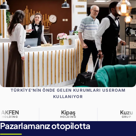
TÜRKIYE'NIN ÖNDE GELEN KURUMLARI USEROAM
KULLANIYOR
Kipaş
Kuzu
HOLDING
GRUP
Pazarlamanız otopilotta