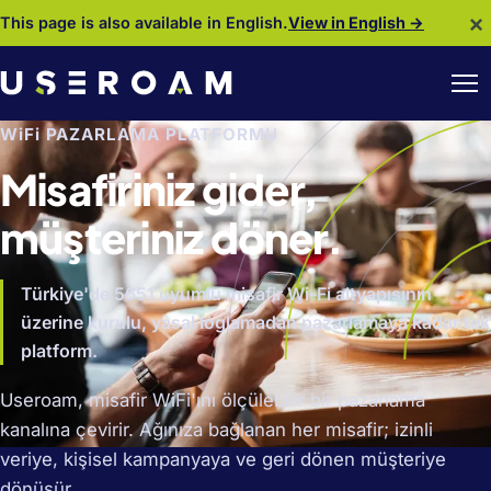
×
This page is also available in English.
View in English →
WiFi PAZARLAMA PLATFORMU
Misafiriniz gider,
müşteriniz döner.
Türkiye'de 5651 uyumlu misafir Wi-Fi altyapısının
üzerine kurulu, yasal loglamadan pazarlamaya kadar tek
platform.
Useroam, misafir WiFi'ını ölçülebilir bir pazarlama
kanalına çevirir. Ağınıza bağlanan her misafir; izinli
veriye, kişisel kampanyaya ve geri dönen müşteriye
dönüşür.