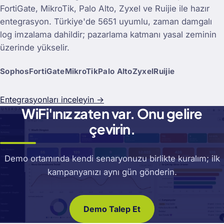
FortiGate, MikroTik, Palo Alto, Zyxel ve Ruijie ile hazır
entegrasyon. Türkiye'de 5651 uyumlu, zaman damgalı
log imzalama dahildir; pazarlama katmanı yasal zeminin
üzerinde yükselir.
Sophos
FortiGate
MikroTik
Palo Alto
Zyxel
Ruijie
Entegrasyonları inceleyin →
WiFi'ınız zaten var. Onu gelire
çevirin.
Demo ortamında kendi senaryonuzu birlikte kuralım; ilk
kampanyanızı aynı gün gönderin.
Demo Talep Et