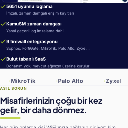
5651 uyumlu loglama
İmzalı, zaman damgalı erişim kayıtları
KamuSM zaman damgası
Yasal geçerli log imzalama dahil
9 firewall entegrasyonu
Sophos, FortiGate, MikroTik, Palo Alto, Zyxel…
Bulut tabanlı SaaS
Donanım yok; mevcut ağınızın üzerine kurulur
ikroTik
Palo Alto
Zyxel
ASIL SORUN
Misafirlerinizin çoğu bir kez
gelir, bir daha dönmez.
Her gün onlarca kişi WiFi'ınıza bağlanıp gidiyor; kim