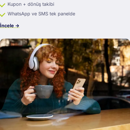
Kupon + dönüş takibi
WhatsApp ve SMS tek panelde
İncele →