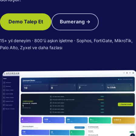
Demo Talep Et
Bumerang →
15+ yıl deneyim · 800'ü aşkın işletme · Sophos, FortiGate, MikroTik,
Palo Alto, Zyxel ve daha fazlası