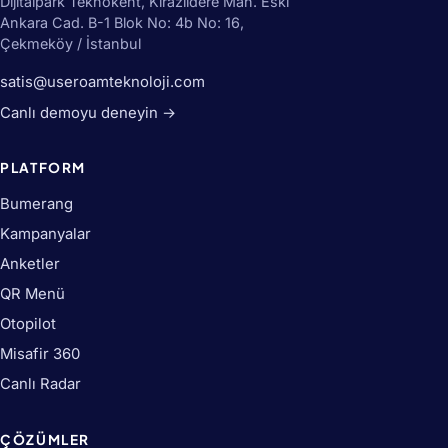
Dijitalpark Teknokent, Kirazlıdere Mah. Eski
Ankara Cad. B-1 Blok No: 4b No: 16,
Çekmeköy / İstanbul
satis@useroamteknoloji.com
Canlı demoyu deneyin →
PLATFORM
Bumerang
Kampanyalar
Anketler
QR Menü
Otopilot
Misafir 360
Canlı Radar
ÇÖZÜMLER