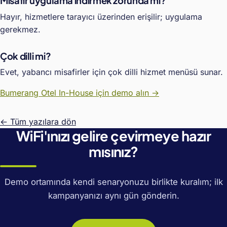
Misafir uygulama indirmek zorunda mı?
Hayır, hizmetlere tarayıcı üzerinden erişilir; uygulama
gerekmez.
Çok dilli mi?
Evet, yabancı misafirler için çok dilli hizmet menüsü sunar.
Bumerang Otel In-House için demo alın →
← Tüm yazılara dön
WiFi'ınızı gelire çevirmeye hazır
mısınız?
Demo ortamında kendi senaryonuzu birlikte kuralım; ilk
kampanyanızı aynı gün gönderin.