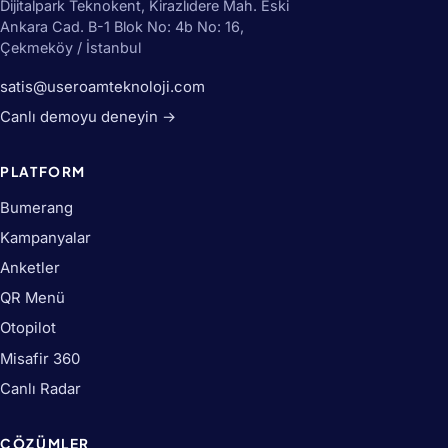
Dijitalpark Teknokent, Kirazlıdere Mah. Eski
Ankara Cad. B-1 Blok No: 4b No: 16,
Çekmeköy / İstanbul
satis@useroamteknoloji.com
Canlı demoyu deneyin →
PLATFORM
Bumerang
Kampanyalar
Anketler
QR Menü
Otopilot
Misafir 360
Canlı Radar
ÇÖZÜMLER