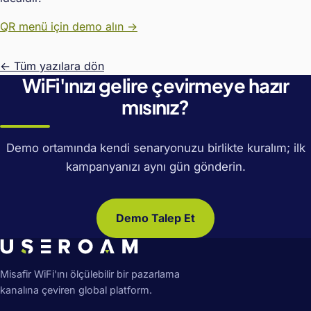
QR menü için demo alın →
← Tüm yazılara dön
WiFi'ınızı gelire çevirmeye hazır
mısınız?
Demo ortamında kendi senaryonuzu birlikte kuralım; ilk
kampanyanızı aynı gün gönderin.
Demo Talep Et
Misafir WiFi'ını ölçülebilir bir pazarlama
kanalına çeviren global platform.