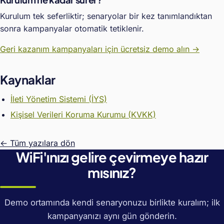
Kurulum tek seferliktir; senaryolar bir kez tanımlandıktan
sonra kampanyalar otomatik tetiklenir.
Geri kazanım kampanyaları için ücretsiz demo alın →
Kaynaklar
İleti Yönetim Sistemi (İYS)
Kişisel Verileri Koruma Kurumu (KVKK)
← Tüm yazılara dön
WiFi'ınızı gelire çevirmeye hazır
mısınız?
Demo ortamında kendi senaryonuzu birlikte kuralım; ilk
kampanyanızı aynı gün gönderin.