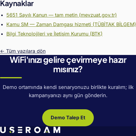
Kaynaklar
5651 Sayılı Kanun — tam metin (mevzuat.gov.tr)
Kamu SM — Zaman Damgası hizmeti (TÜBİTAK BİLGEM)
Bilgi Teknolojileri ve İletişim Kurumu (BTK)
← Tüm yazılara dön
WiFi'ınızı gelire çevirmeye hazır
mısınız?
Demo ortamında kendi senaryonuzu birlikte kuralım; ilk
kampanyanızı aynı gün gönderin.
Demo Talep Et