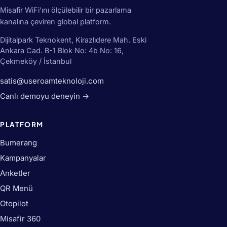
Misafir WiFi'ını ölçülebilir bir pazarlama
kanalına çeviren global platform.
Dijitalpark Teknokent, Kirazlıdere Mah. Eski
Ankara Cad. B-1 Blok No: 4b No: 16,
Çekmeköy / İstanbul
satis@useroamteknoloji.com
Canlı demoyu deneyin →
PLATFORM
Bumerang
Kampanyalar
Anketler
QR Menü
Otopilot
Misafir 360