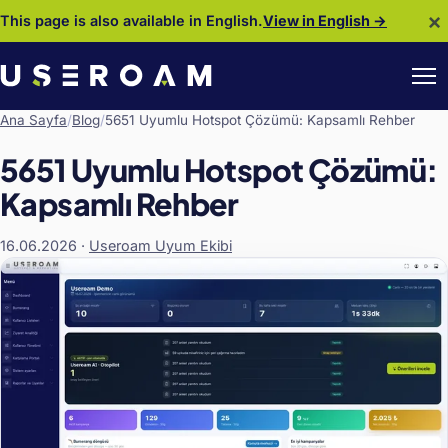
×
This page is also available in English.
View in English →
Ana Sayfa
/
Blog
/
5651 Uyumlu Hotspot Çözümü: Kapsamlı Rehber
5651 Uyumlu Hotspot Çözümü:
Kapsamlı Rehber
16.06.2026
·
Useroam Uyum Ekibi