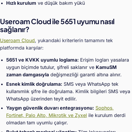
Hızlı kurulum
ve düşük bakım yükü
Useroam Cloud ile 5651 uyumu nasıl
sağlanır?
Useroam Cloud
, yukarıdaki kriterlerin tamamını tek
platformda karşılar:
5651 ve KVKK uyumlu loglama:
Erişim logları yasalara
uygun biçimde tutulur, şifreli saklanır ve
KamuSM
zaman damgasıyla
değişmezliği garanti altına alınır.
Esnek kimlik doğrulama:
SMS veya WhatsApp tek
kullanımlık şifre ile doğrulama. Kimlik bilgileri SMS veya
WhatsApp üzerinden teyit edilir.
Yaygın güvenlik duvarı entegrasyonu:
Sophos,
Fortinet, Palo Alto, Mikrotik ve Zyxel
ile kurulum derdi
olmadan tam uyumlu çalışır.
Bulut tabanlı merkezi yönetim:
Tüm lokasyonları,